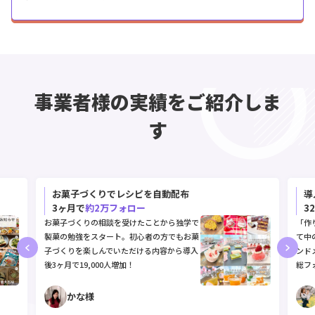
事業者様の実績をご紹介しま
す
お菓子づくりでレシピを自動配布
導
3ヶ月で
約2万フォロー
3
お菓子づくりの相談を受けたことから独学で
「作
製菓の勉強をスタート。初心者の方でもお菓
て中
子づくりを楽しんでいただける内容から導入
ンド
後3ヶ月で19,000人増加！
総フ
かな様