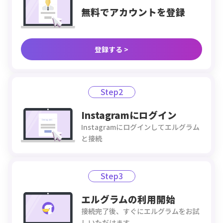
カレンダー1
無料で
アカウントを登録
カレンダー3
サロン・面談
つ、コース・ス
つ、コース・ス
予約
タッフ各2つま
タッフ制限なし
で
登録する >
決済連携
商品販売（単
Step2
品・サブス
各1個まで
各10個まで
ク）
Instagramに
ログイン
Instagramにログインしてエルグラム
決済方法（ク
と接続
レジットカー
ー
◯
ド・銀行振
込）
Step3
その他機能
エルグラムの
利用開始
MCP接続
○
○
?
接続完了後、すぐにエルグラムをお試
しいただけます