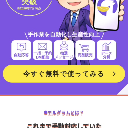
突破
※2026年7月時点
手作業を自動化し生産性向上
一括・予約
抽選
データ
自動応答
商品販売
メッセージ
分析
DM配信
今すぐ無料で使ってみる
エルグラムとは？
これまで手動対応していた