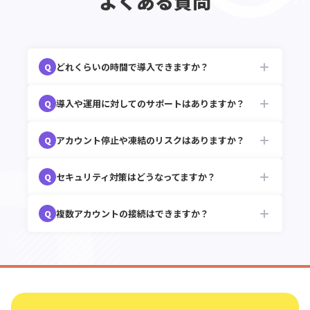
よくある質問
どれくらいの時間で導入できますか？
Q
A
導入や運用に対してのサポートはありますか？
Q
特に難しい接続操作などもございませんので、
初めての方でも10分程度でご利用になれます。
A
アカウント停止や凍結のリスクはありますか？
Q
基本的な使い方、操作方法に関するマニュアル
を用意しております。ご利用に当たりご不明点
等ございましたら、チャットにてサポートを行
A
セキュリティ対策はどうなってますか？
Q
エルグラムはMeta社の審査を経て提供してお
なっております。
ります。ただし、アカウントの停止等はシステ
ムのご利用に関わらず、お客様のInstagram利
A
複数アカウントの接続はできますか？
Q
安心してご利用いただけるように各種対策を行
用状況をもとにMeta社が判断いたします。あら
っております。詳細なセキュリティ対策は
こち
かじめご理解ください。
ら
をご確認ください。
A
可能です。アカウント追加ごとにスタンダード
プランの契約が必要です。