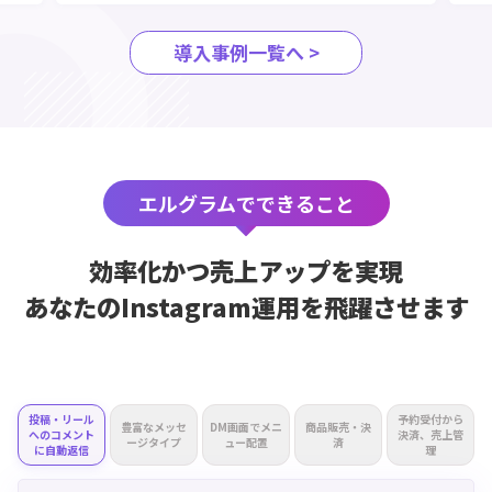
導入事例一覧へ >
エルグラムでできること
効率化かつ売上アップを実現
あなたのInstagram運用を飛躍させます
投稿・
リール
予約受付
から
豊富な
メッセ
DM画面で
メニ
商品販売・
決
への
コメント
決済、
売上管
ージ
タイプ
ュー
配置
済
に
自動返信
理