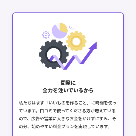
1:1チャット
◯
◯
スマホアプリ
（iOS・
◯
◯
Android対応）
自動応答
自動応答
◯
◯
?
AIコメント返信
月100件まで
月1000件まで
開発に
（β版）
全力を注いでいるから
固定メニュー
2つまで
無制限
私たちはまず「いいものを作ること」に時間を使っ
フォーム作成
ています。口コミで使ってくださる方が増えている
ので、広告や営業に大きなお金をかけずにすみ、そ
アンケート・申
の分、始めやすい料金プランを実現しています。
3つまで
無制限
込フォーム