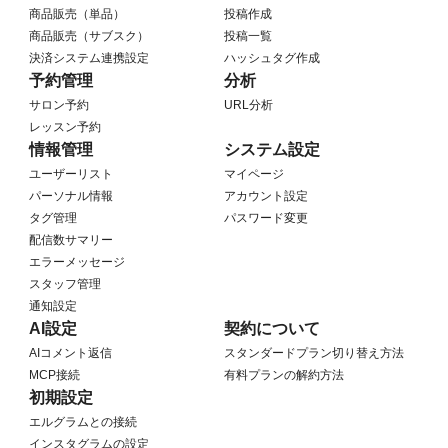
商品販売（単品）
投稿作成
商品販売（サブスク）
投稿一覧
決済システム連携設定
ハッシュタグ作成
予約管理
分析
サロン予約
URL分析
レッスン予約
情報管理
システム設定
ユーザーリスト
マイページ
パーソナル情報
アカウント設定
タグ管理
パスワード変更
配信数サマリー
エラーメッセージ
スタッフ管理
通知設定
AI設定
契約について
AIコメント返信
スタンダードプラン切り替え方法
MCP接続
有料プランの解約方法
初期設定
エルグラムとの接続
インスタグラムの設定