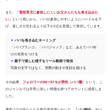
また、
「普段育児に参加しにくいお父さんたちも巻き込みた
い」
という思いから、パパが参加しやすいようにハードルを下
げ、楽しさが伝わるよう以下の2点を意識して発信しています。
⚫︎
パパを巻き込むネーミング
「パパブランコ」「パパジャンプ」など、あえてパパ向
けの名前をつける
⚫︎
親子で楽しむ様子をリール動画で発信
写真や文字ではなく、実際の動きや笑顔を届ける
その結果、
フォロワーの56〜57％が男性（パパ層）
という、こ
のジャンルでは非常に珍しい特徴を持つアカウントに成長しま
した。
通常はママ中心となる親子系市場において、
「パパ特化」とい