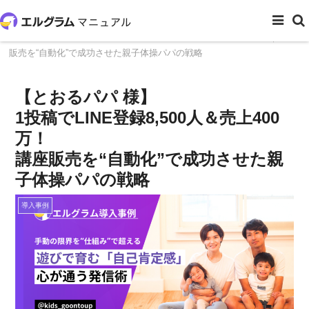
ホーム
導入事例
【とおるパパ様】エルグラム導入事例｜講座
販売を“自動化”で成功させた親子体操パパの戦略
【とおるパパ 様】
1投稿でLINE登録8,500人＆売上400
万！
講座販売を“自動化”で成功させた親
子体操パパの戦略
導入事例