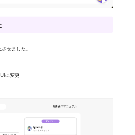
た
上させました。
UIに変更