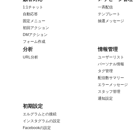
1:1チャット
一斉配信
自動応答
テンプレート
固定メニュー
抽選メッセージ
初回アクション
DMアクション
フォーム作成
分析
情報管理
URL分析
ユーザーリスト
パーソナル情報
タグ管理
配信数サマリー
エラーメッセージ
スタッフ管理
通知設定
初期設定
エルグラムとの接続
インスタグラムの設定
Facebookの設定