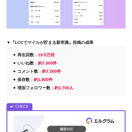
▼『LCCでマイルが貯まる新常識』投稿の成果
⚫︎
再生回数
：
19.5万回
⚫︎
いいね数
：
約7,000件
⚫︎
コメント数
：
約7,500件
⚫︎
保存数
：
約1,800件
⚫︎
増加フォロワー数
：
約1,700人