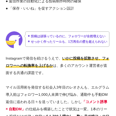
● 返信作業の自動化による投稿制作時間の確保
● 「保存・いいね」を促すアクション設計
⚫︎
投稿は頑張っているのに、フォロワーが全然増えない
⚫︎
せっかく作ったリールも、1万再生の壁を超えられない
Instagramで発信を続けるうえで、
いかに投稿を拡散させ、フォ
ロワーへの転換率を上げるか
は、多くのアカウント運営者が直
面する共通の課題です。
マイル活用術を発信する社会人3年目のレオさんも、エルグラム
導入前はフォロワー1,000人未満で伸び悩み、通勤中も手動DM
返信に追われる日々を送っていました。しかし
「コメント誘導
× 自動DM」
の仕組みを構築したことで状況は一変。1本のリー