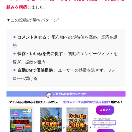
組みを構築
しました。
▼この投稿の“勝ちパターン”
⚫︎
コメントさせる
： 配布物への期待値を高め、反応を誘
発
⚫︎
保存・いいねを先に促す
： 初動のエンゲージメントを
稼ぎ、拡散を狙う
⚫︎
自動DMで価値提供
： ユーザーの熱量を逃さず、フォ
ローへ繋げる