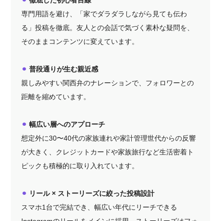
⚫︎
徹底した初心者目線
専門用語を避け、「家でダラダラしながら見ても伝わ
る」投稿を徹底。友人との会話で気づく素朴な疑問を、
そのままコンテンツに変えています。
⚫︎
普段通りが生む親近感
親しみやすい関西弁のナレーションで、フォロワーとの
距離を縮めています。
⚫︎
幅広い層へのアプローチ
想定外に30〜40代の家族連れや家計管理世代からの反響
が大きく、クレジットカードや家族旅行など生活密着ト
ピックも積極的に取り入れています。
⚫︎
リール × ストーリーズに絞った投稿設計
スマホ1台で完結でき、幅広い年代にリーチできる