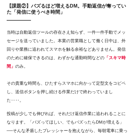
【課題②】バズるほど増えるDM。手動返信が奪ってい
た「発信に使うべき時間」
当時は自動返信ツールの存在さえ知らず、一件一件手動でメッ
セージを送っていました。本業の営業職として働く日中は、外
回りや業務に追われてスマホを触る余裕などありません。発信
のために確保できるのは、わずかな通勤時間などの
「スキマ時
間」
のみ。
その貴重な時間も、ひたすらスマホに向かって定型文をコピペ
し、送信ボタンを押し続ける作業だけで終わっていまし
た‥‥。
投稿が少しでも伸びれば、それだけ返信作業に追われることに
なります。「バズってほしい、でもバズったらDMが増える」
──そんな矛盾したプレッシャーを抱えながら、毎朝電車に乗っ