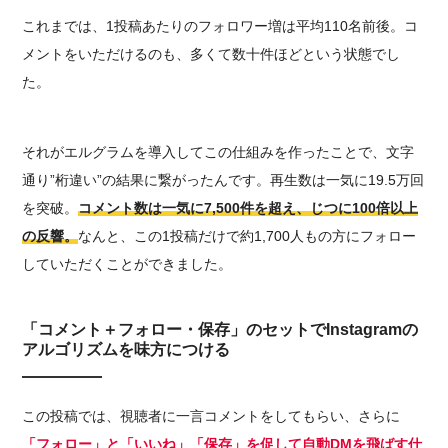
これまでは、1投稿あたりのフォロワー増は平均110名前後。コ
メントをいただけるのも、多くて数十件ほどという状態でし
た。
それがエルグラムを導入してこの仕組みを作ったことで、文字
通り”桁違い”の結果に繋がったんです。再生数は一気に19.5万回
を突破。
コメント数は一気に7,500件を超え、じつに100倍以上
の反響。
なんと、この1投稿だけで約1,700人もの方にフォロー
していただくことができました。
「コメント＋フォロー・保存」のセットでInstagramの
アルゴリズムを味方につける
この投稿では、視聴者に一言コメントをしてもらい、さらに
「フォロー」と「いいね」「保存」を促して自動DMを飛ばす仕