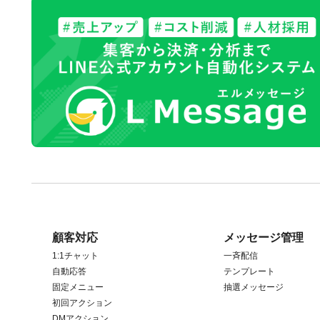
顧客対応
メッセージ管理
1:1チャット
一斉配信
自動応答
テンプレート
固定メニュー
抽選メッセージ
初回アクション
DMアクション