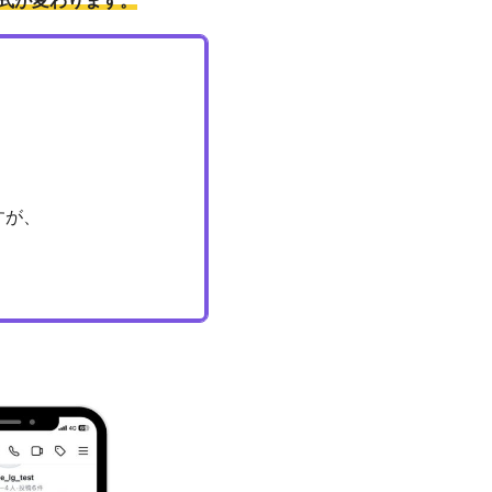
式
が変わります。
すが、