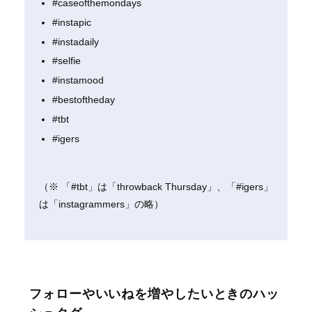
#caseofthemondays
#instapic
#instadaily
#selfie
#instamood
#bestoftheday
#tbt
#igers
（※ 「#tbt」は「throwback Thursday」、「#igers」
は「instagrammers」の略）
フォローやいいねを増やしたいときのハッ