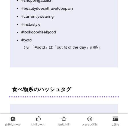
#shoppingaddict
#beautydoesnthavetobepain
#currentlywearing
#instastyle
#lookgoodfeelgood
#ootd
（※ 「#ootd」は「out fit of the day」の略）
食べ物系のハッシュタグ
#飯テロ
#デリスタグラマー
自動化ツール
LINEツール
公式LINE
スタッフ募集
ご案内