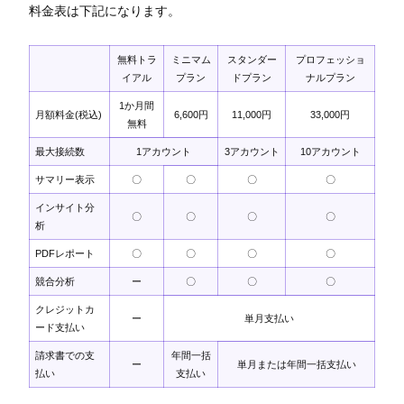
料金表は下記になります。
無料トラ
ミニマム
スタンダー
プロフェッショ
イアル
プラン
ドプラン
ナルプラン
1か月間
月額料金(税込)
6,600円
11,000円
33,000円
無料
最大接続数
1アカウント
3アカウント
10アカウント
サマリー表示
〇
〇
〇
〇
インサイト分
〇
〇
〇
〇
析
PDFレポート
〇
〇
〇
〇
競合分析
ー
〇
〇
〇
クレジットカ
ー
単月支払い
ード支払い
請求書での支
年間一括
ー
単月または年間一括支払い
払い
支払い