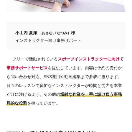
小山内 夏海
様
（おさない なつみ）
インストラクター向け事務サポート
フリーで活動されている
スポーツインストラクターに向けて
事務サポートサービス
を提供しています。内容は予約の受付か
ら問い合わせ対応、SNS運用や動画編集まで多岐に渡ります。
日々のレッスンで多忙なインストラクターが時間と労力を
本業
だけ
に
注げるよう、
その他の
煩雑な作業を一手に請け負う
事務
局的な
役割
を担っています。