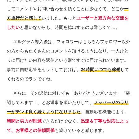
してコメントやお問い合わせを頂くことは少なくて、どこか
一
方通行だと感じて
いました。もっと
ユーザーと
双方向な交流を
したい
と思いながらも、時間を捻出するのは難しくて…。
エルグラム導入後は、フォロワーはもちろんフォロワー以外
の方からもたくさんのコメントを頂けるようになり、一人ひと
りに届けたい内容を返信という形ですぐに届けられています。
事前に自動応答をセットしておけば
、
24時間いつでも
稼働
して
くれるのでラクですね。
さらに、その返信に対しても「ありがとうございます」「確
認してみます！」とお返事を頂いたりして、
メッセージのラリ
ーがテンポ良く続くようになりました
。自動応答機能により、
時間と労力が削減
できるだけでなく、
迅速＆丁寧な対応によっ
て、
お客様との信頼関係
も築けていると感じます。