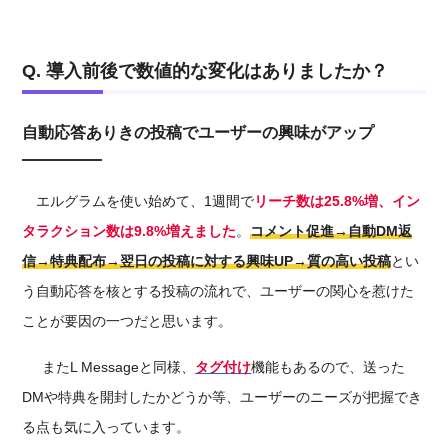
Q. 導入前後で数値的な変化はありましたか？
自動応答ありきの投稿でユーザーの興味がアップ
エルグラムを使い始めて、1週間で
リーチ数は25.8%増、イン
タラクション数は9.8%増
えました
。
コメント促進→自動DM返
信→特典配布→翌日の投稿に対する興味UP
→
質の高い投稿
とい
う
自動応答を核とす
る
投稿
の流れで、ユーザーの関心を惹けた
ことが要因の一つだと思います
。
またL Messageと同様、
タグ付け
機能もあるので、
送った
DMや特典を開封したかどうか等、ユーザーのニーズが把握でき
る点も気に入っています。