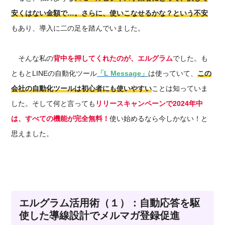
安くはない金額で…。さらに
、使いこなせるかな？という不安
もあり、導入に二の足を踏んでいました。
そんな私の
背中を押してくれたのが、エルグラム
でした。も
ともとLINEの自動化ツール
「L Message」
は使っていて、
この
会社の自動化ツールは初心者にも使いやすい
ことは知っていま
した。そして何と言っても
リリースキャンペーン
で
2024年中
は、すべての機能が完全無料！
使い始める
なら今しかない！と
思えました。
エルグラム活用術（１）：自動応答を駆
使した導線設計でメルマガ登録促進