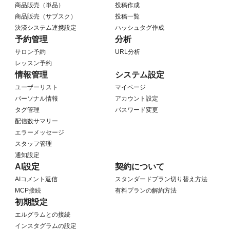
商品販売（単品）
投稿作成
商品販売（サブスク）
投稿一覧
決済システム連携設定
ハッシュタグ作成
予約管理
分析
サロン予約
URL分析
レッスン予約
情報管理
システム設定
ユーザーリスト
マイページ
パーソナル情報
アカウント設定
タグ管理
パスワード変更
配信数サマリー
エラーメッセージ
スタッフ管理
通知設定
AI設定
契約について
AIコメント返信
スタンダードプラン切り替え方法
MCP接続
有料プランの解約方法
初期設定
エルグラムとの接続
インスタグラムの設定