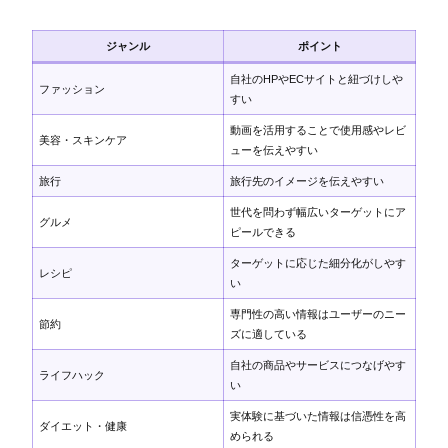
ジャンル
ポイント
自社のHPやECサイトと紐づけしや
ファッション
すい
動画を活用することで使用感やレビ
美容・スキンケア
ューを伝えやすい
旅行
旅行先のイメージを伝えやすい
世代を問わず幅広いターゲットにア
グルメ
ピールできる
ターゲットに応じた細分化がしやす
レシピ
い
専門性の高い情報はユーザーのニー
節約
ズに適している
自社の商品やサービスにつなげやす
ライフハック
い
実体験に基づいた情報は信憑性を高
ダイエット・健康
められる