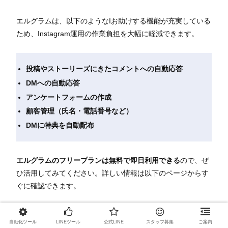
エルグラムは、以下のようなIお助けする機能が充実している
ため、Instagram運用の作業負担を大幅に軽減できます。
投稿やストーリーズにきたコメントへの自動応答
DMへの自動応答
アンケートフォームの作成
顧客管理（氏名・電話番号など）
DMに特典を自動配布
エルグラムのフリープランは無料で即日利用できる
ので、ぜ
ひ活用してみてください。詳しい情報は以下のページからす
ぐに確認できます。
詳しくはコチラ▶
自動化ツール
LINEツール
公式LINE
スタッフ募集
ご案内