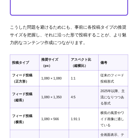
こうした問題を避けるためにも、事前に各投稿タイプの推奨
サイズを把握し、それに沿った形で投稿することが、より魅
力的なコンテンツ作成につながります。
推奨サイズ
アスペクト比
投稿タイプ
備考
（px）
（縦横比）
フィード投稿
従来のフィード
1,080 × 1,080
1:1
（正方形）
投稿形式
2025年以降、主
フィード投稿
1,080 × 1,350
4:5
流になりつつあ
（縦長）
る形式
横長の風景やワ
フィード投稿
1,080 × 566
1.91:1
イド画像に適し
（横長）
ている
全画面表示、テ