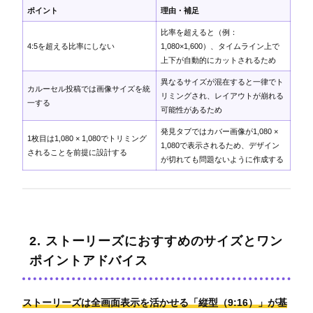
ポイント
理由・補足
比率を超えると（例：
4:5を超える比率にしない
1,080×1,600）、タイムライン上で
上下が自動的にカットされるため
異なるサイズが混在すると一律でト
カルーセル投稿では画像サイズを統
リミングされ、レイアウトが崩れる
一する
可能性があるため
発見タブではカバー画像が1,080 ×
1枚目は1,080 × 1,080でトリミング
1,080で表示されるため、デザイン
されることを前提に設計する
が切れても問題ないように作成する
2. ストーリーズにおすすめのサイズとワン
ポイントアドバイス
ストーリーズは全画面表示を活かせる「縦型（9:16）」が基