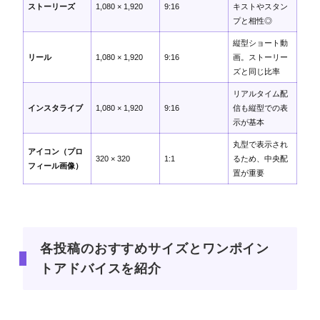
ストーリーズ
1,080 × 1,920
9:16
キストやスタン
プと相性◎
縦型ショート動
リール
1,080 × 1,920
9:16
画。ストーリー
ズと同じ比率
リアルタイム配
インスタライブ
1,080 × 1,920
9:16
信も縦型での表
示が基本
丸型で表示され
アイコン
（プロ
320 × 320
1:1
るため、中央配
フィール画像）
置が重要
各投稿のおすすめサイズとワンポイン
トアドバイスを紹介