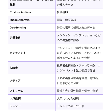
報源
の社内データ
Custom Audience
投稿者ID
Image Analysis
画像・動画分析
Geo-fencing
特定の場所で投稿されたデータ
メンション・インプレッションなど
定量推移
の主要指標の推移
センチメント（感情）別にどのよう
センチメント
に語られているのか、どれくらいの
ボリュームがあるのか分析
投稿者投稿回数・フォロワー数、エ
投稿者
ンゲージメント数の観点で分析
人気の画像や動画を返信、再投稿、
メディア
日付順などで分析
ストリーム
投稿内容の属性情報と併せて分析
人気投稿
人気になった投稿
トレンド
トレンドのキーワード