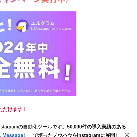
ただけます！
tagramの自動化ツールです。
50,000件の導入実績のある
Message）
」で培ったノウハウをInstagramに展開
し、米