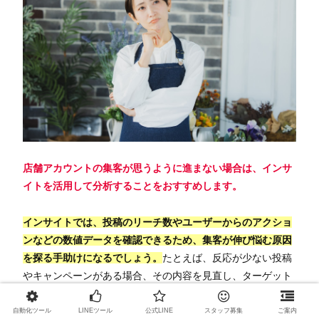
店舗アカウントの集客が思うように進まない場合は、インサ
イトを活用して分析することをおすすめします。
インサイトでは、投稿のリーチ数やユーザーからのアクショ
ンなどの数値データを確認できるため、集客が伸び悩む原因
を探る手助けになるでしょう。
たとえば、反応が少ない投稿
やキャンペーンがある場合、その内容を見直し、ターゲット
に合った魅力的なコンテンツを提供することが大切です。 デ
ータを活用し、戦略を柔軟に調整して、集客の向上を図りま
自動化ツール
LINEツール
公式LINE
スタッフ募集
ご案内