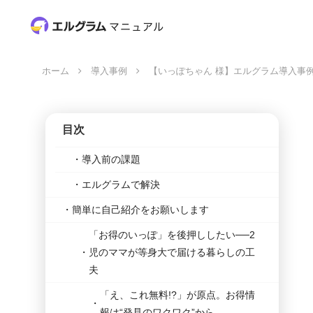
ホーム
導入事例
【いっぽちゃん 様】エルグラム導入事例
目次
導入前の課題
エルグラムで解決
簡単に自己紹介をお願いします
「お得のいっぽ」を後押ししたい──2
児のママが等身大で届ける暮らしの工
夫
「え、これ無料!?」が原点。お得情
報は“発見のワクワク”から