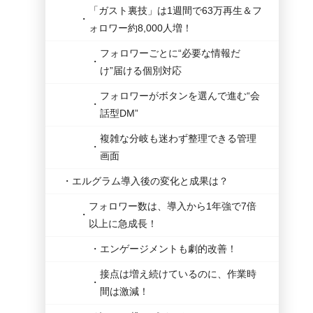
「ガスト裏技」は1週間で63万再生＆フ
ォロワー約8,000人増！
フォロワーごとに“必要な情報だ
け”届ける個別対応
フォロワーがボタンを選んで進む“会
話型DM”
複雑な分岐も迷わず整理できる管理
画面
エルグラム導入後の変化と成果は？
フォロワー数は、導入から1年強で7倍
以上に急成長！
エンゲージメントも劇的改善！
接点は増え続けているのに、作業時
間は激減！