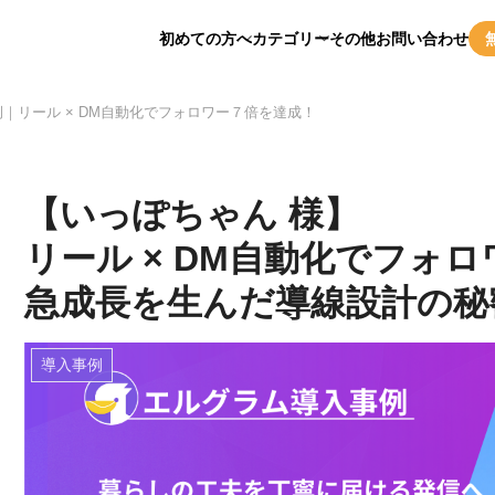
初めての方へ
カテゴリー
その他
お問い合わせ
｜リール × DM自動化でフォロワー７倍を達成！
【いっぽちゃん 様】
リール × DM自動化でフォ
急成長を生んだ導線設計の秘
導入事例