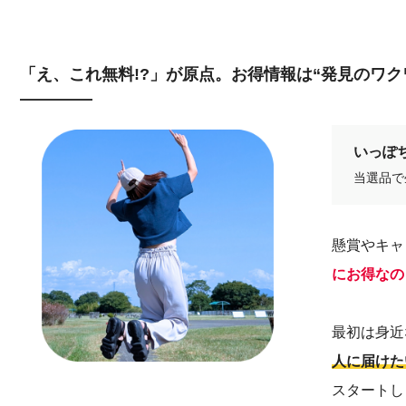
「え、これ無料!?」が原点。お得情報は“発見のワク
いっぽち
当選品で
懸賞やキャ
にお得なの
最初は身近
人に届けた
スタートし