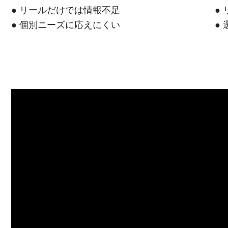
● リールだけでは情報不足
●
● 個別ニーズに応えにくい
●