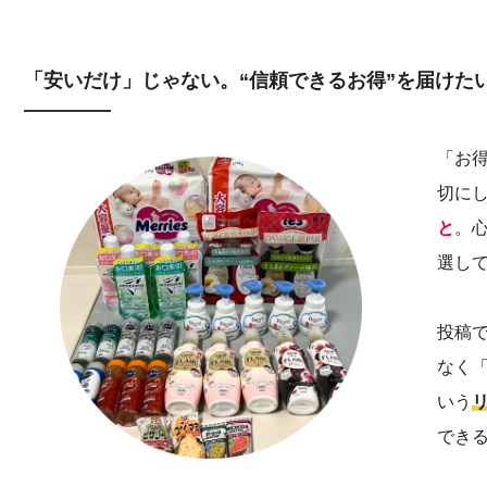
「安いだけ」じゃない。“信頼できるお得”を届けた
「お
切に
と
。
選し
投稿
なく
いう
でき